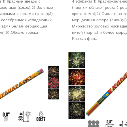
:1) Красные звезды с
4 эффекта:1) Красно-зелен
востами (кокос);2) Зеленые
(пион) и облако треска (тр
ышными хвостами (кокос);3)
хризантема);2) Фиолетово-з
 серебряных ниспадающих
мерцающая сфера (пион);3)
рча);4) Белая мерцающая
Множество золотых ниспад
н);5) Облако треска ..
нитей (парча) и белое мерц
Разрыв фио..