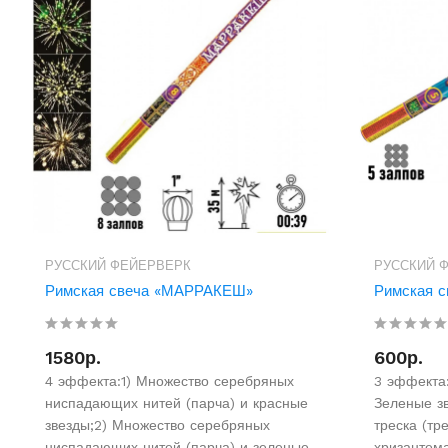
РУССКИЙ ФЕЙЕРВЕРК
РУССКИЙ 
Римская свеча «МАРРАКЕШ»
Римская 
1580р.
600р.
4 эффекта:1) Множество серебряных
3 эффекта:
ниспадающих нитей (парча) и красные
Зеленые зв
звезды;2) Множество серебряных
треска (т
ниспадающих нитей (парча) и зеленые
хризанте