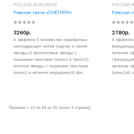
РУССКИЙ ФЕЙЕРВЕРК
РУССКИЙ 
Римская свеча «СНЕГИРИ»
Римская 
3260р.
2780р.
4 эффекта:1) множество серебряных
4 эффекта:
ниспадающих нитей (парча) и синие
мерцающая
звезды;2) фиолетовые звезды с
зеленая сф
пышными хвостами (кокос) и треск;3)
(трещащая 
золотое звезды с пышными хвостами
зеленые з
(кокос) и зеленое мерцание;4) фи..
(кокос);4)
Показано с 33 по 48 из 56 (всего 4 страниц)