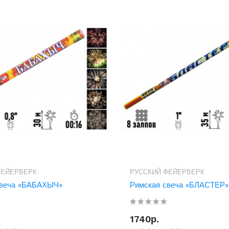
ФЕЙЕРВЕРК
РУССКИЙ ФЕЙЕРВЕРК
свеча «БАБАХЫЧ»
Римская свеча «БЛАСТЕР»
1740р.