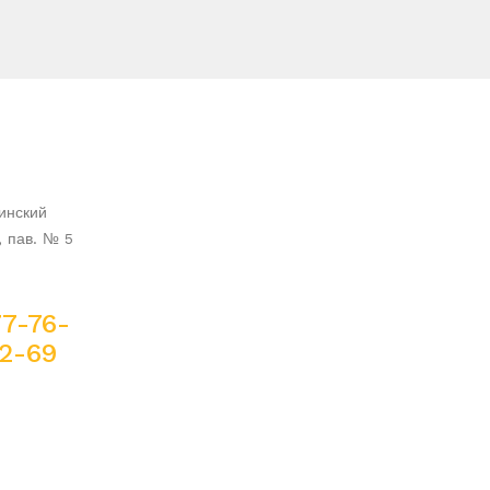
инский
ж, пав. № 5
77-76-
72-69