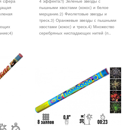
ая сфера
4 эффекта:1) Зеленые звезды с
ещащая
пышными хвостами (кокос) и белое
еленая
мерцание.2) Фиолетовые звезды и
треск.3) Оранжевые звезды с пышными
ающих
хвостами (кокос) и треск.4) Множество
ание;4)
серебряных ниспадающих нитей (п..