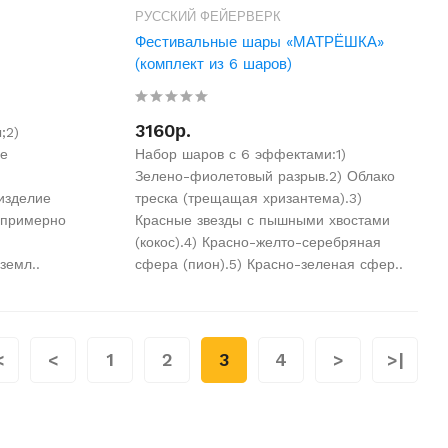
РУССКИЙ ФЕЙЕРВЕРК
Фестивальные шары «МАТРЁШКА»
(комплект из 6 шаров)
3160р.
;2)
ые
Набор шаров с 6 эффектами:1)
Зелено-фиолетовый разрыв.2) Облако
изделие
треска (трещащая хризантема).3)
 примерно
Красные звезды с пышными хвостами
(кокос).4) Красно-желто-серебряная
земл..
сфера (пион).5) Красно-зеленая сфер..
<
<
1
2
3
4
>
>|