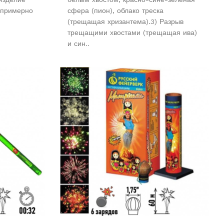
 примерно
сфера (пион), облако треска
(трещащая хризантема).3) Разрыв
трещащими хвостами (трещащая ива)
и син..