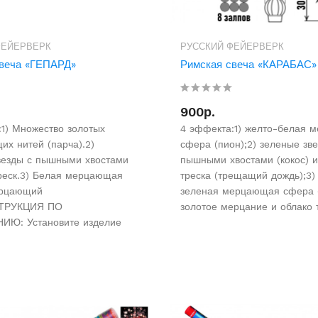
ФЕЙЕРВЕРК
РУССКИЙ ФЕЙЕРВЕРК
веча «ГЕПАРД»
Римская свеча «КАРАБАС»
900р.
1) Множество золотых
4 эффекта:1) желто-белая 
х нитей (парча).2)
сфера (пион);2) зеленые зв
везды с пышными хвостами
пышными хвостами (кокос) и
треск.3) Белая мерцающая
треска (трещащий дождь);3)
ерцающий
зеленая мерцающая сфера (
СТРУКЦИЯ ПО
золотое мерцание и облако т
Ю: Установите изделие