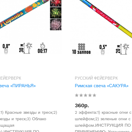
ФЕЙЕРВЕРК
РУССКИЙ ФЕЙЕРВЕРК
свеча «ПИРАНЬЯ»
Римская свеча «САКУРА»
360р.
1) Красные звезды и треск;2)
2 эффекта:1) красные огни 
езды и треск;3) Облако
шлейфом;2) зеленые огни с
рещащая
шлейфом.ИНСТРУКЦИЯ ПО
ма).ИНСТРУКЦИЯ ПО
ПРИМЕНЕНИЮ: Установите 