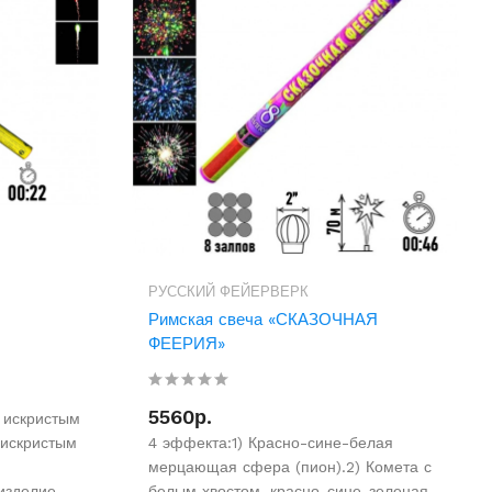
РУССКИЙ ФЕЙЕРВЕРК
Римская свеча «СКАЗОЧНАЯ
ФЕЕРИЯ»
5560р.
с искристым
 искристым
4 эффекта:1) Красно-сине-белая
мерцающая сфера (пион).2) Комета с
изделие
белым хвостом, красно-сине-зеленая