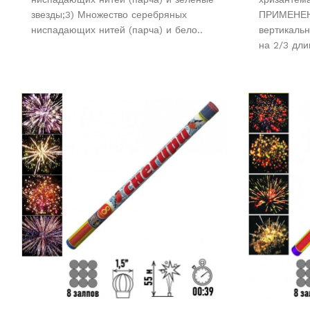
звезды;3) Множество серебряных
ПРИМЕНЕНИ
ниспадающих нитей (парча) и бело..
вертикаль
на 2/3 дли