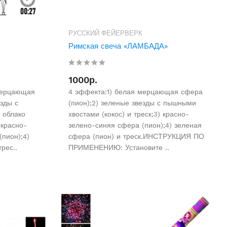
РУССКИЙ ФЕЙЕРВЕРК
Римская свеча «ЛАМБАДА»
1000р.
мерцающая
4 эффекта:1) белая мерцающая сфера
езды с
(пион);2) зеленые звезды с пышными
 облако
хвостами (кокос) и треск;3) красно-
 красно-
зелено-синяя сфера (пион);4) зеленая
пион);4)
сфера (пион) и треск.ИНСТРУКЦИЯ ПО
рес..
ПРИМЕНЕНИЮ: Установите ..