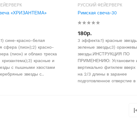
ФЕЙЕРВЕРК
РУССКИЙ ФЕЙЕРВЕРК
свеча «ХРИЗАНТЕМА»
Римская свеча-30
180р.
1) сине-красно-белая
3 эффекта:1) красные звезды
 сфера (пион);2) красно-
зеленые звезды;3) оранжев
ера (пион) и облако треска
звезды.ИНСТРУКЦИЯ ПО
хризантема);3) красные и
ПРИМЕНЕНИЮ: Установите 
везды с пышными хвостами
вертикально фитилем вверх
 серебряные звезды с..
на 2/3 длины в заранее
подготовленное отверстие в 
|