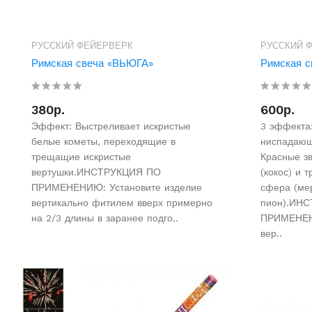
РУССКИЙ ФЕЙЕРВЕРК
РУССКИЙ 
Римская свеча «ВЬЮГА»
Римская с
380р.
600р.
Эффект: Выстреливает искристые
3 эффекта:
белые кометы, переходящие в
ниспадающи
трещащие искристые
Красные з
вертушки.ИНСТРУКЦИЯ ПО
(кокос) и 
ПРИМЕНЕНИЮ: Установите изделие
сфера (м
вертикально фитилем вверх примерно
пион).ИН
на 2/3 длины в заранее подго..
ПРИМЕНЕНИ
вер..