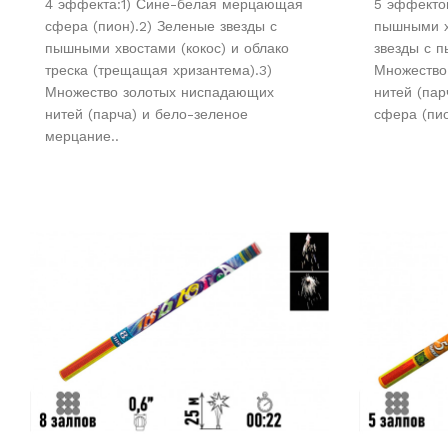
4 эффекта:1) Сине-белая мерцающая
5 эффектов
сфера (пион).2) Зеленые звезды с
пышными х
пышными хвостами (кокос) и облако
звезды с п
треска (трещащая хризантема).3)
Множество
Множество золотых ниспадающих
нитей (па
нитей (парча) и бело-зеленое
сфера (пио
мерцание..